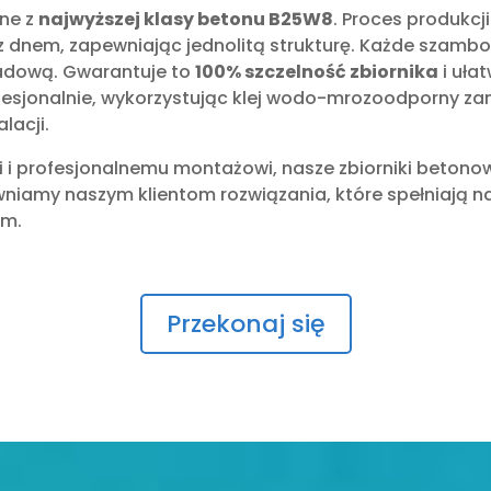
ane z
najwyższej klasy betonu B25W8
. Proces produkcj
z dnem, zapewniając jednolitą strukturę. Każde szambo
ładową. Gwarantuje to
100% szczelność zbiornika
i uła
sjonalnie, wykorzystując klej wodo-mrozoodporny zam
lacji.
ji i profesjonalnemu montażowi, nasze zbiorniki betonow
wniamy naszym klientom rozwiązania, które spełniają na
om.
Przekonaj się