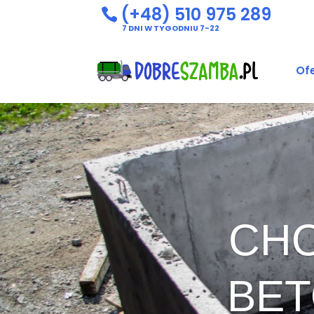
(+48) 510 975 289
7 DNI W TYGODNIU 7-22
Of
CHO
BET