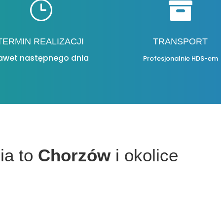
}

TERMIN REALIZACJI
TRANSPORT
awet następnego dnia
Profesjonalnie HDS-em
ia to
Chorzów
i okolice
e