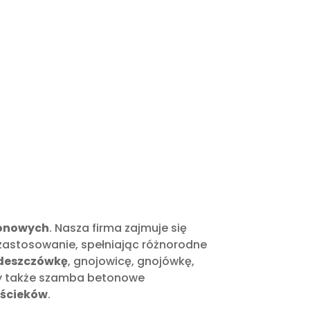
tonowych
. Nasza firma zajmuje się
 zastosowanie, spełniając różnorodne
 deszczówkę
, gnojowicę, gnojówkę,
emy także szamba betonowe
 ścieków
.