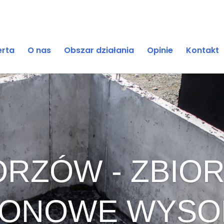
erta
O nas
Obszar działania
Opinie
Kontakt
RZÓW - ZBIOR
ONOWE WYSO