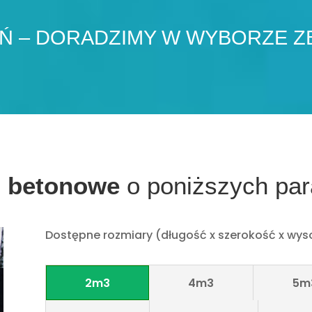
 – DORADZIMY W WYBORZE Z
i betonowe
o poniższych pa
Dostępne rozmiary (długość x szerokość x wys
2m3
4m3
5m