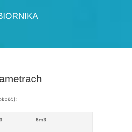
BIORNIKA
rametrach
okość):
3
6m3