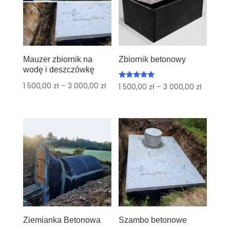
Mauzer zbiornik na
Zbiornik betonowy
wodę i deszczówkę
1 500,00
zł
–
3 000,00
zł
Oceniono
1 500,00
zł
–
3 000,00
zł
5.00
na 5
Ziemianka Betonowa
Szambo betonowe