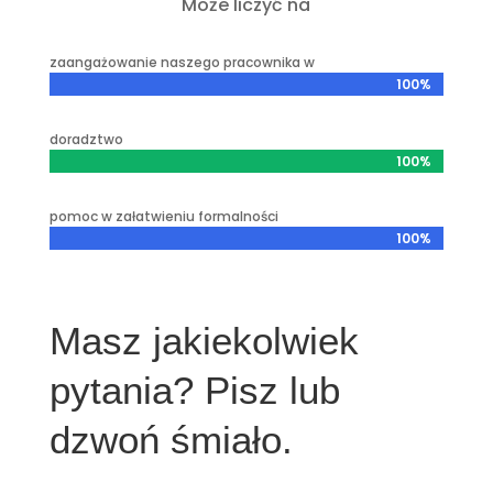
Może liczyć na
zaangażowanie naszego pracownika w
100%
100%
doradztwo
100%
100%
pomoc w załatwieniu formalności
100%
100%
Masz jakiekolwiek
pytania? Pisz lub
dzwoń śmiało.