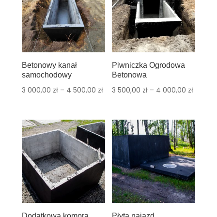
Betonowy kanał
Piwniczka Ogrodowa
samochodowy
Betonowa
3 000,00
zł
–
4 500,00
zł
3 500,00
zł
–
4 000,00
zł
Dodatkowa komora
Płyta najazd