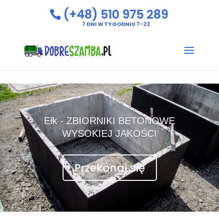
(+48) 510 975 289
7 DNI W TYGODNIU 7-22
Ełk - ZBIORNIKI BETONOWE
WYSOKIEJ JAKOŚCI
Przekonaj się