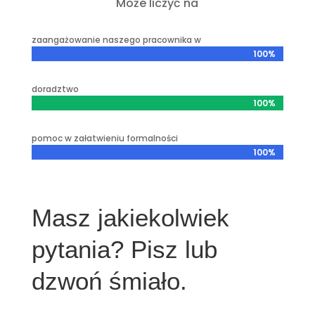
Może liczyć na
zaangażowanie naszego pracownika w
100%
100%
doradztwo
100%
100%
pomoc w załatwieniu formalności
100%
100%
Masz jakiekolwiek
pytania? Pisz lub
dzwoń śmiało.