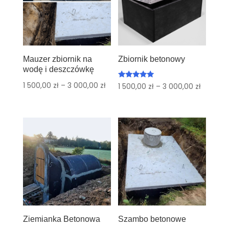
Mauzer zbiornik na
Zbiornik betonowy
wodę i deszczówkę
1 500,00
zł
–
3 000,00
zł
Oceniono
1 500,00
zł
–
3 000,00
zł
5.00
na 5
Ziemianka Betonowa
Szambo betonowe