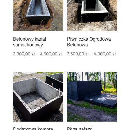
Betonowy kanał
Piwniczka Ogrodowa
samochodowy
Betonowa
3 000,00
zł
–
4 500,00
zł
3 500,00
zł
–
4 000,00
zł
Dodatkowa komora
Płyta najazd