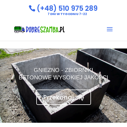
(+48) 510 975 289
7 DNI W TYGODNIU 7-22
GNIEZNO - ZBIORNIKI
BETONOWE WYSOKIEJ JAKOŚCI
Przekonaj się