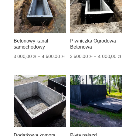
Betonowy kanał
Piwniczka Ogrodowa
samochodowy
Betonowa
3 000,00
zł
–
4 500,00
zł
3 500,00
zł
–
4 000,00
zł
Dodatkowa komora
Płyta najazd