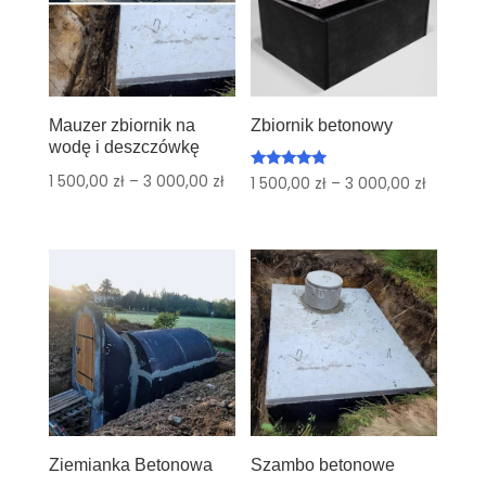
Mauzer zbiornik na
Zbiornik betonowy
wodę i deszczówkę
1 500,00
zł
–
3 000,00
zł
Oceniono
1 500,00
zł
–
3 000,00
zł
5.00
na 5
Ziemianka Betonowa
Szambo betonowe