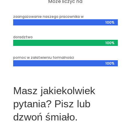
Może liczyć na
zaangażowanie naszego pracownika w
100%
100%
doradztwo
100%
100%
pomoc w załatwieniu formalności
100%
100%
Masz jakiekolwiek
pytania? Pisz lub
dzwoń śmiało.