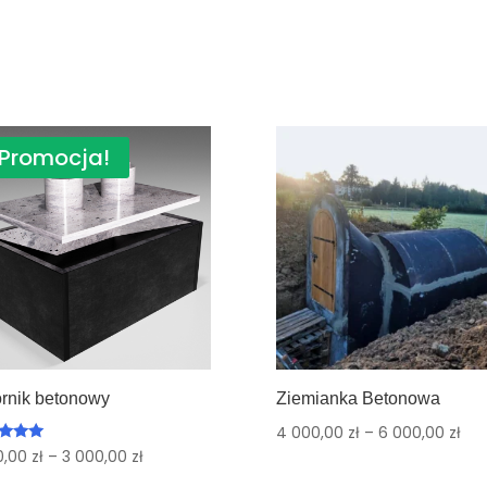
Promocja!
ornik betonowy
Ziemianka Betonowa
4 000,00
zł
–
6 000,00
zł
iono
0,00
zł
–
3 000,00
zł