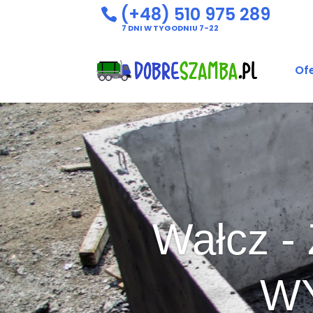
(+48) 510 975 289
7 DNI W TYGODNIU 7-22
Of
Wałcz 
WY