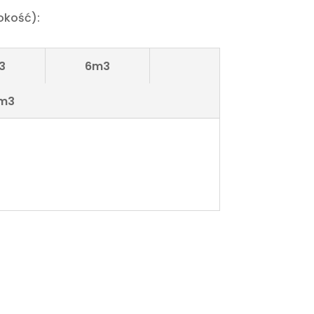
okość):
3
6m3
m3