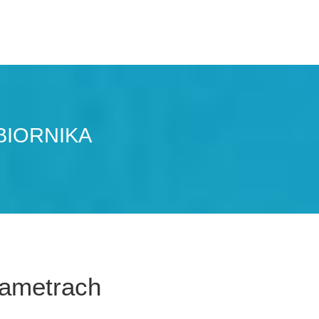
BIORNIKA
rametrach