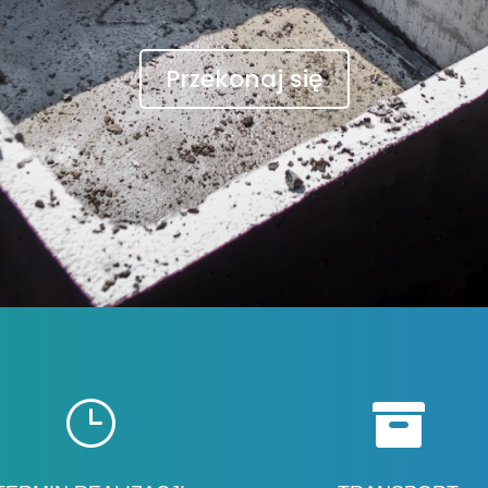
Przekonaj się
}
