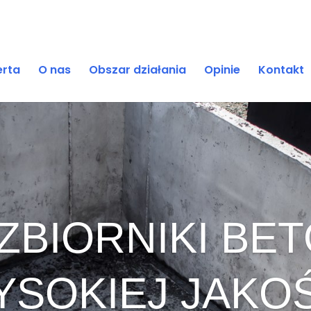
erta
O nas
Obszar działania
Opinie
Kontakt
- ZBIORNIKI B
SOKIEJ JAKO