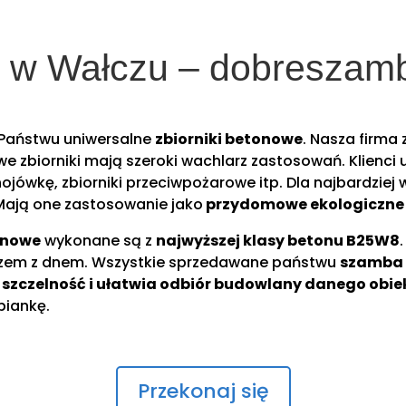
y w Wałczu – dobreszamb
y Państwu uniwersalne
zbiorniki betonowe
. Nasza firma
 zbiorniki mają szeroki wachlarz zastosowań. Klienci 
nojówkę, zbiorniki przeciwpożarowe itp. Dla najbardzie
 Mają one zastosowanie jako
przydomowe ekologiczne 
tonowe
wykonane są z
najwyższej klasy betonu B25W8
razem z dnem. Wszystkie sprzedawane państwu
szamba
 szczelność i ułatwia odbiór budowlany danego obie
piankę.
Przekonaj się