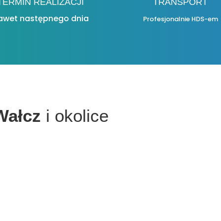
TERMIN REALIZACJI
TRANSPORT
awet następnego dnia
Profesjonalnie HDS-em
Wałcz
i okolice