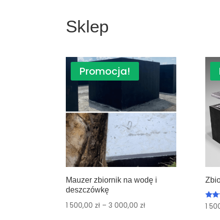
Sklep
Promocja!
Mauzer zbiornik na wodę i
Zbi
deszczówkę
1 500,00
zł
–
3 000,00
zł
Ocen
1 50
5.00
na 5